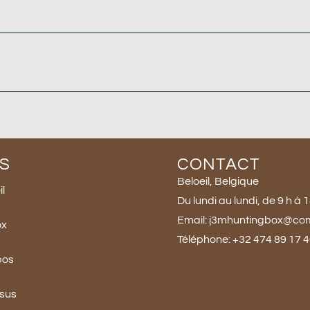
S
CONTACT
Beloeil, Belgique
l
Du lundi au lundi, de 9 h à 
Email: j3mhuntingbox@co
ox
Téléphone: +32 474 89 17 
pos
ssus