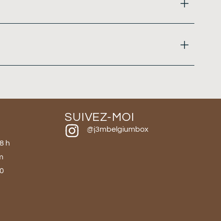
SUIVEZ-MOI
@j3mbelgiumbox
18 h
m
40