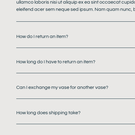
ullamco laboris nisi ut aliquip ex ea sint occaecat cupid
eleifend acer sem neque sed ipsum. Nam quam nunc, blan
How do I return an item?
How long do I have to return an item?
Can I exchange my vase for another vase?
How long does shipping take?