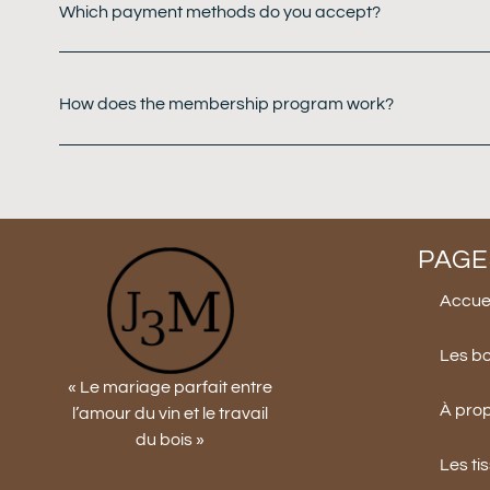
Which payment methods do you accept?
How does the membership program work?
PAGE
Accuei
Les b
« Le mariage parfait entre
À pro
l’amour du vin et le travail
du bois »
Les ti