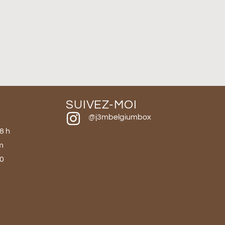
SUIVEZ-MOI
@j3mbelgiumbox
18 h
m
40