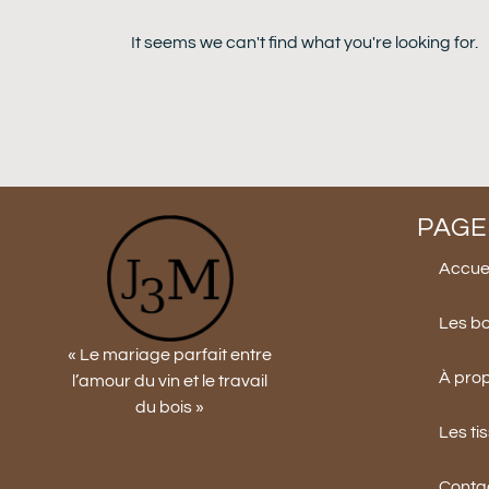
It seems we can't find what you're looking for.
PAGE
Accuei
Les b
« Le mariage parfait entre
À pro
l’amour du vin et le travail
du bois »
Les ti
Conta