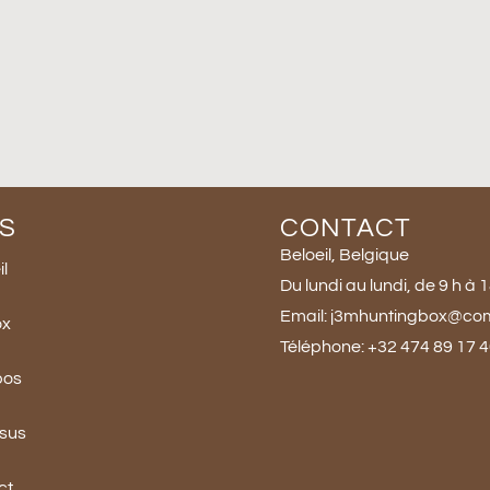
S
CONTACT
Beloeil, Belgique
l
Du lundi au lundi, de 9 h à 
Email: j3mhuntingbox@co
ox
Téléphone: +32 474 89 17 
pos
ssus
ct